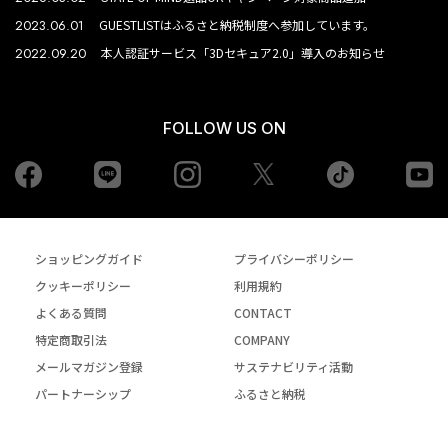
2023.06.01
GUESTLISTはふるさと納税制度へ参加しています。
2022.09.20
本人認証サービス「3Dセキュア2.0」導入のお知らせ
FOLLOW US ON
Facebook
LINE
Instagram
tiktok
yo
Twiiter
ショッピングガイド
プライバシーポリシー
クッキーポリシー
利用規約
よくある質問
CONTACT
特定商取引法
COMPANY
メールマガジン登録
サステナビリティ活動
パートナーシップ
ふるさと納税