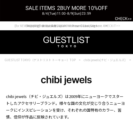
【for NEW MEMBER】新規会員様1000Point Present Campaign CHECK IT>>
Shopping from outside Japan? Visit our Global Site here. >>
GUESTLIST TOKYO（ゲストリスト トーキョー）TOP
chibi jewels(チビ・ジュエルズ)
chibi jewels（チビ・ジュエルズ）は2009年にニューヨークでスター
トしたアクセサリーブランド。様々な国の文化が交じり合うニューヨ
ークにインスピレーションを受け、それぞれの国特有のカラー、習
慣、信仰が作品に反映されています。