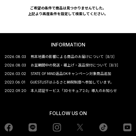
ご希望の条件で商品は見つかりませんでした。
上記より再度条件を設定して検索してください。
INFORMATION
2026.08.03
熊本地震の影響による商品のお届けについて［8/3］
2026.08.03
お盆期間中の発送・裾上げ・返品受付について［8/3］
2026.03.02
STATE OF MIND返品OKキャンペーン対象商品追加
2023.06.01
GUESTLISTはふるさと納税制度へ参加しています。
2022.09.20
本人認証サービス「3Dセキュア2.0」導入のお知らせ
FOLLOW US ON
Facebook
LINE
Instagram
tiktok
yo
Twiiter