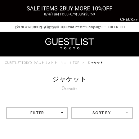
【for NEW MEMBER】新規会員様1000Point Present Campaign CHECK IT>>
Shopping from outside Japan? Visit our Global Site here. >>
GUESTLIST TOKYO（ゲストリスト トーキョー）TOP
ジャケット
ジャケット
0
results
FILTER
SORT BY