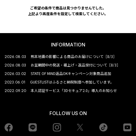
ご希望の条件で商品は見つかりませんでした。
上記より再度条件を設定して検索してください。
INFORMATION
2026.08.03
熊本地震の影響による商品のお届けについて［8/3］
2026.08.03
お盆期間中の発送・裾上げ・返品受付について［8/3］
2026.03.02
STATE OF MIND返品OKキャンペーン対象商品追加
2023.06.01
GUESTLISTはふるさと納税制度へ参加しています。
2022.09.20
本人認証サービス「3Dセキュア2.0」導入のお知らせ
FOLLOW US ON
Facebook
LINE
Instagram
tiktok
yo
Twiiter