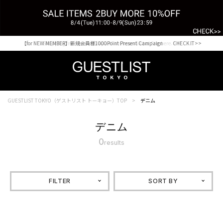
【for NEW MEMBER】新規会員様1000Point Present Campaign CHECK IT>>
Shopping from outside Japan? Visit our Global Site here. >>
GUESTLIST TOKYO（ゲストリスト トーキョー）TOP
デニム
デニム
0
results
FILTER
SORT BY