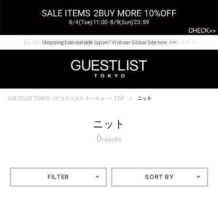
【for NEW MEMBER】新規会員様1000Point Present Campaign CHECK IT>>
Shopping from outside Japan? Visit our Global Site here. >>
GUESTLIST TOKYO（ゲストリスト トーキョー）TOP
ニット
ニット
0
results
FILTER
SORT BY