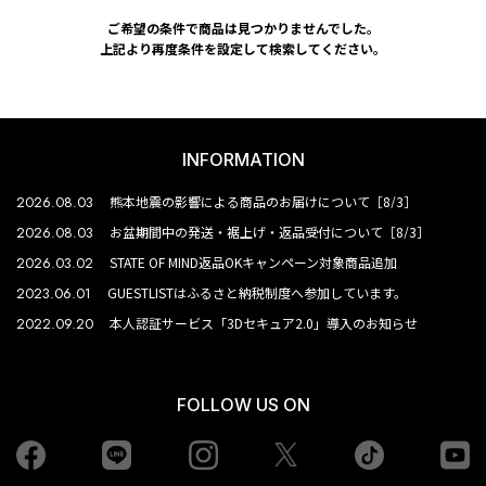
ご希望の条件で商品は見つかりませんでした。
上記より再度条件を設定して検索してください。
INFORMATION
2026.08.03
熊本地震の影響による商品のお届けについて［8/3］
2026.08.03
お盆期間中の発送・裾上げ・返品受付について［8/3］
2026.03.02
STATE OF MIND返品OKキャンペーン対象商品追加
2023.06.01
GUESTLISTはふるさと納税制度へ参加しています。
2022.09.20
本人認証サービス「3Dセキュア2.0」導入のお知らせ
FOLLOW US ON
Facebook
LINE
Instagram
tiktok
yo
Twiiter