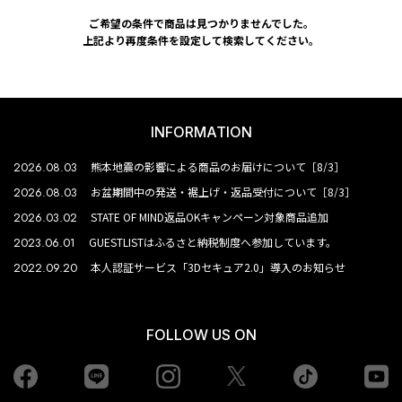
ご希望の条件で商品は見つかりませんでした。
上記より再度条件を設定して検索してください。
INFORMATION
2026.08.03
熊本地震の影響による商品のお届けについて［8/3］
2026.08.03
お盆期間中の発送・裾上げ・返品受付について［8/3］
2026.03.02
STATE OF MIND返品OKキャンペーン対象商品追加
2023.06.01
GUESTLISTはふるさと納税制度へ参加しています。
2022.09.20
本人認証サービス「3Dセキュア2.0」導入のお知らせ
FOLLOW US ON
Facebook
LINE
Instagram
tiktok
yo
Twiiter