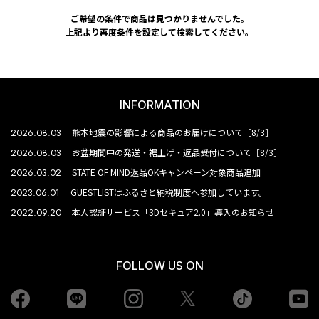
ご希望の条件で商品は見つかりませんでした。
上記より再度条件を設定して検索してください。
INFORMATION
2026.08.03
熊本地震の影響による商品のお届けについて［8/3］
2026.08.03
お盆期間中の発送・裾上げ・返品受付について［8/3］
2026.03.02
STATE OF MIND返品OKキャンペーン対象商品追加
2023.06.01
GUESTLISTはふるさと納税制度へ参加しています。
2022.09.20
本人認証サービス「3Dセキュア2.0」導入のお知らせ
FOLLOW US ON
Facebook
LINE
Instagram
tiktok
yo
Twiiter