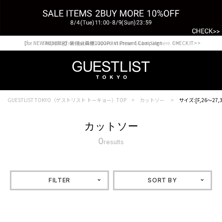
【for NEW MEMBER】新規会員様1000Point Present Campaign CHECK IT>>
Shopping from outside Japan? Visit our Global Site here. >>
GUESTLIST TOKYO（ゲストリスト トーキョー）TOP
カットソー
サイズ:[F,26～27,
カットソー
0
results
FILTER
SORT BY