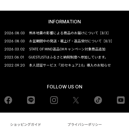
INFORMATION
2026.08.03
熊本地震の影響による商品のお届けについて［8/3］
2026.08.03
お盆期間中の発送・裾上げ・返品受付について［8/3］
2026.03.02
STATE OF MIND返品OKキャンペーン対象商品追加
2023.06.01
GUESTLISTはふるさと納税制度へ参加しています。
2022.09.20
本人認証サービス「3Dセキュア2.0」導入のお知らせ
FOLLOW US ON
Facebook
LINE
Instagram
tiktok
yo
Twiiter
ショッピングガイド
プライバシーポリシー