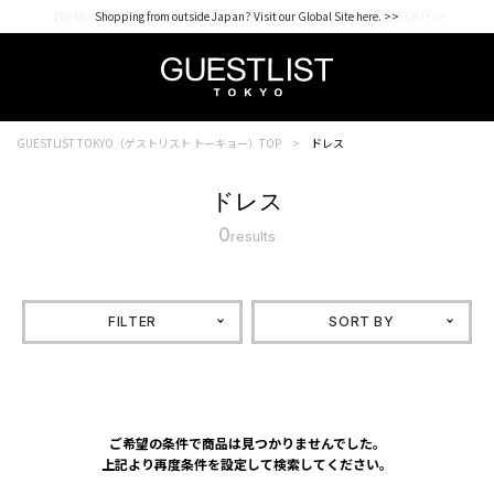
【for NEW MEMBER】新規会員様1000Point Present Campaign CHECK IT>>
Shopping from outside Japan? Visit our Global Site here. >>
GUESTLIST TOKYO（ゲストリスト トーキョー）TOP
ドレス
ドレス
0
results
FILTER
SORT BY
ご希望の条件で商品は見つかりませんでした。
上記より再度条件を設定して検索してください。