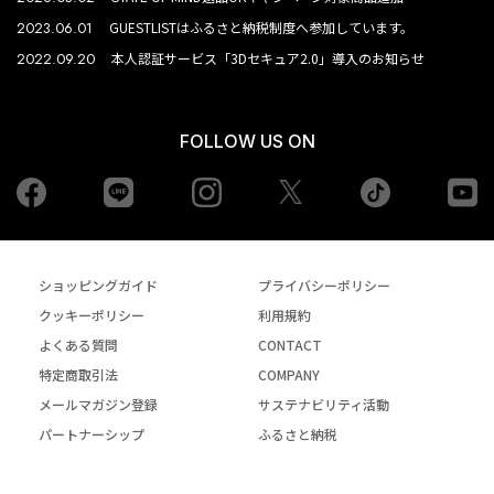
2023.06.01
GUESTLISTはふるさと納税制度へ参加しています。
2022.09.20
本人認証サービス「3Dセキュア2.0」導入のお知らせ
FOLLOW US ON
Facebook
LINE
Instagram
tiktok
yo
Twiiter
ショッピングガイド
プライバシーポリシー
クッキーポリシー
利用規約
よくある質問
CONTACT
特定商取引法
COMPANY
メールマガジン登録
サステナビリティ活動
パートナーシップ
ふるさと納税