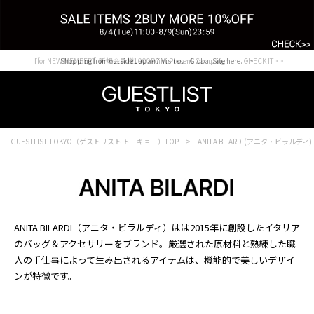
【for NEW MEMBER】新規会員様1000Point Present Campaign CHECK IT>>
Shopping from outside Japan? Visit our Global Site here. >>
GUESTLIST TOKYO（ゲストリスト トーキョー）TOP
ANITA BILARDI(アニタ・ビラルディ)
ANITA BILARDI（アニタ・ビラルディ）はは2015年に創設したイタリア
のバッグ＆アクセサリーをブランド。厳選された原材料と熟練した職
人の手仕事によって生み出されるアイテムは、機能的で美しいデザイ
ンが特徴です。