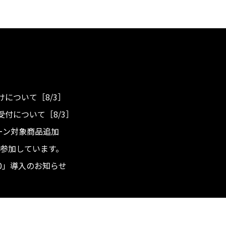
について［8/3］
付について［8/3］
ンペーン対象商品追加
度へ参加しています。
.0」導入のお知らせ