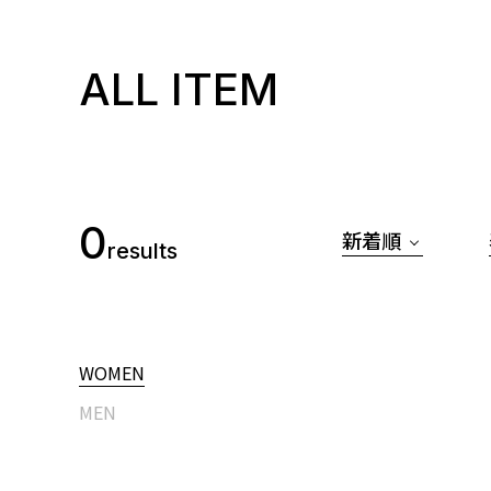
ALL ITEM
0
新着順
results
WOMEN
MEN