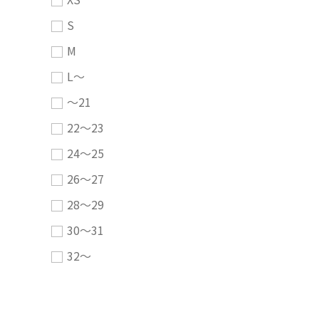
S
M
L～
～21
22～23
24～25
26～27
28～29
30～31
32～