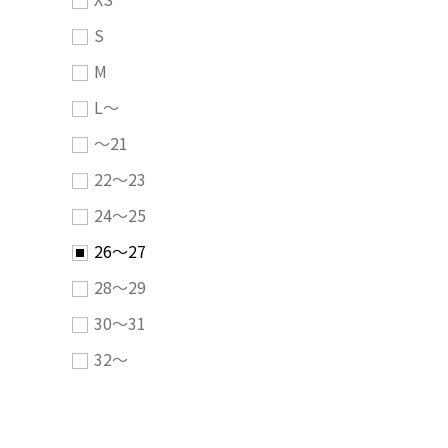
S
M
L～
～21
22～23
24～25
26～27
28～29
30～31
32～