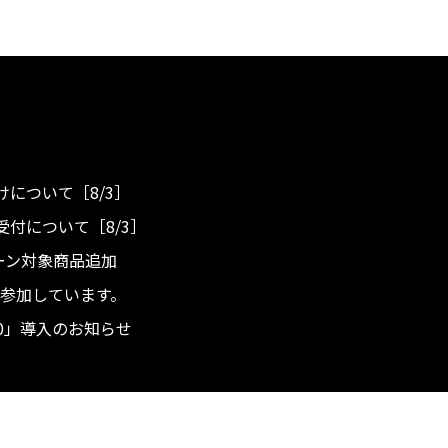
について［8/3］
付について［8/3］
ンペーン対象商品追加
度へ参加しています。
.0」導入のお知らせ