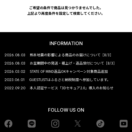
ご希望の条件で商品は見つかりませんでした。
上記より再度条件を設定して検索してください。
INFORMATION
2026.08.03
熊本地震の影響による商品のお届けについて［8/3］
2026.08.03
お盆期間中の発送・裾上げ・返品受付について［8/3］
2026.03.02
STATE OF MIND返品OKキャンペーン対象商品追加
2023.06.01
GUESTLISTはふるさと納税制度へ参加しています。
2022.09.20
本人認証サービス「3Dセキュア2.0」導入のお知らせ
FOLLOW US ON
Facebook
LINE
Instagram
tiktok
yo
Twiiter