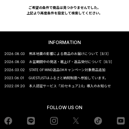
ご希望の条件で商品は見つかりませんでした。
上記より再度条件を設定して検索してください。
INFORMATION
2026.08.03
熊本地震の影響による商品のお届けについて［8/3］
2026.08.03
お盆期間中の発送・裾上げ・返品受付について［8/3］
2026.03.02
STATE OF MIND返品OKキャンペーン対象商品追加
2023.06.01
GUESTLISTはふるさと納税制度へ参加しています。
2022.09.20
本人認証サービス「3Dセキュア2.0」導入のお知らせ
FOLLOW US ON
Facebook
LINE
Instagram
tiktok
yo
Twiiter