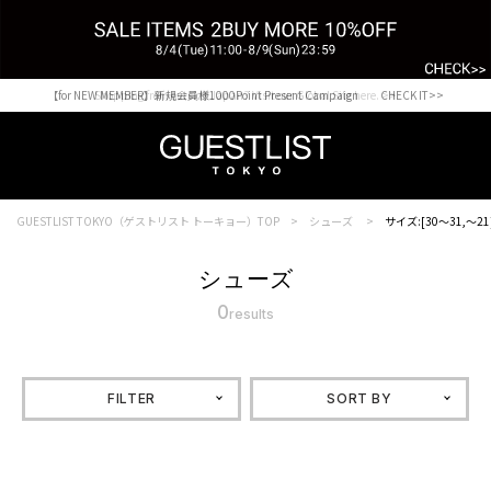
【for NEW MEMBER】新規会員様1000Point Present Campaign CHECK IT>>
Shopping from outside Japan? Visit our Global Site here. >>
GUESTLIST TOKYO（ゲストリスト トーキョー）TOP
シューズ
サイズ:[30～31,～21
シューズ
0
results
FILTER
SORT BY