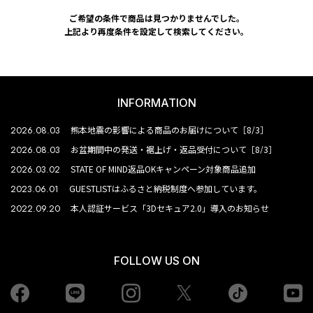
ご希望の条件で商品は見つかりませんでした。
上記より再度条件を設定して検索してください。
INFORMATION
2026.08.03
熊本地震の影響による商品のお届けについて［8/3］
2026.08.03
お盆期間中の発送・裾上げ・返品受付について［8/3］
2026.03.02
STATE OF MIND返品OKキャンペーン対象商品追加
2023.06.01
GUESTLISTはふるさと納税制度へ参加しています。
2022.09.20
本人認証サービス「3Dセキュア2.0」導入のお知らせ
FOLLOW US ON
Facebook
LINE
Instagram
tiktok
yo
Twiiter