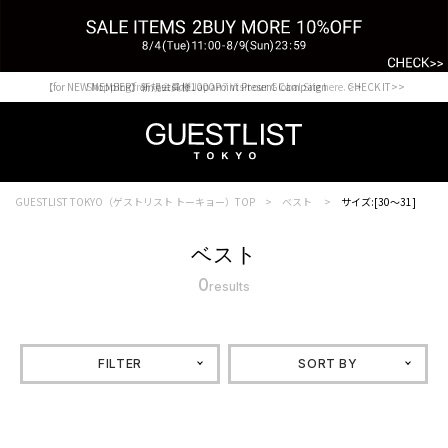
【for NEW MEMBER】新規会員様1000Point Present Campaign CHECK IT>>
Shopping from outside Japan? Visit our Global Site here. >>
GUESTLIST TOKYO（ゲストリスト トーキョー）TOP
ベスト
サイズ:[30～31]
ベスト
0
results
FILTER
SORT BY