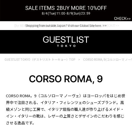
【for NEW MEMBER】新規会員様1000Point Present Campaign CHECK IT>>
Shopping from outside Japan? Visit our Global Site here. >>
GUESTLIST TOKYO（ゲストリスト トーキョー）TOP
CORSO ROMA, 9(コルソローマ ノ
CORSO ROMA，9（コルソローマ ノーヴェ）はヨーロッパをはじめ世
界中で注目される、イタリア・フィレンツェのシューズブランド。高
級メゾンと同じ工房で、イタリア屈指の職人達が作り上げるメイド・
イン・イタリーの靴は、レザーの上質さとデザインのこだわりを感じ
させる逸品です。