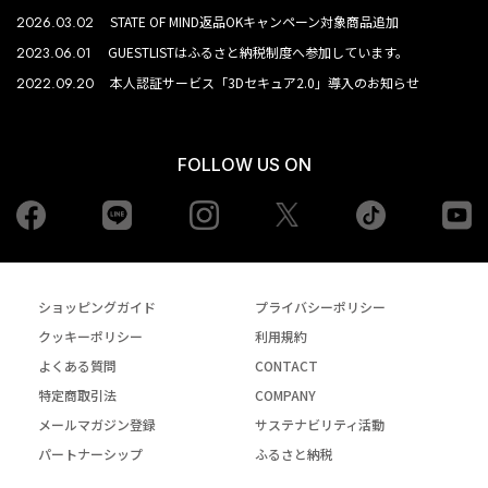
2026.03.02
STATE OF MIND返品OKキャンペーン対象商品追加
2023.06.01
GUESTLISTはふるさと納税制度へ参加しています。
2022.09.20
本人認証サービス「3Dセキュア2.0」導入のお知らせ
FOLLOW US ON
Facebook
LINE
Instagram
tiktok
yo
Twiiter
ショッピングガイド
プライバシーポリシー
クッキーポリシー
利用規約
よくある質問
CONTACT
特定商取引法
COMPANY
メールマガジン登録
サステナビリティ活動
パートナーシップ
ふるさと納税