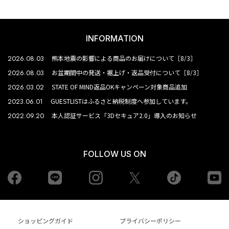
INFORMATION
2026.08.03
熊本地震の影響による商品のお届けについて［8/3］
2026.08.03
お盆期間中の発送・裾上げ・返品受付について［8/3］
2026.03.02
STATE OF MIND返品OKキャンペーン対象商品追加
2023.06.01
GUESTLISTはふるさと納税制度へ参加しています。
2022.09.20
本人認証サービス「3Dセキュア2.0」導入のお知らせ
FOLLOW US ON
Facebook
LINE
Instagram
tiktok
yo
Twiiter
ショッピングガイド
プライバシーポリシー