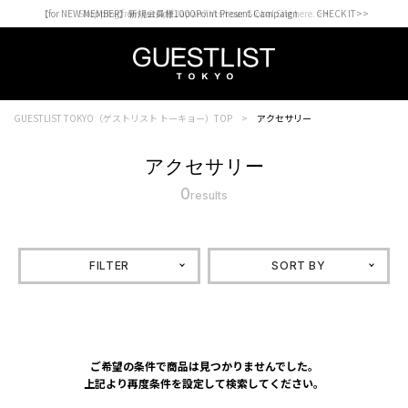
【for NEW MEMBER】新規会員様1000Point Present Campaign CHECK IT>>
Shopping from outside Japan? Visit our Global Site here. >>
GUESTLIST TOKYO（ゲストリスト トーキョー）TOP
アクセサリー
アクセサリー
0
results
FILTER
SORT BY
ご希望の条件で商品は見つかりませんでした。
上記より再度条件を設定して検索してください。