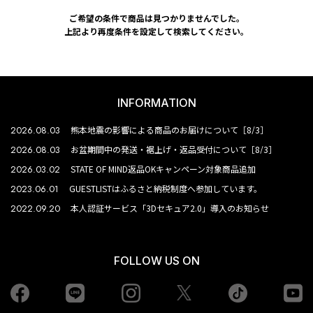
ご希望の条件で商品は見つかりませんでした。
上記より再度条件を設定して検索してください。
INFORMATION
2026.08.03
熊本地震の影響による商品のお届けについて［8/3］
2026.08.03
お盆期間中の発送・裾上げ・返品受付について［8/3］
2026.03.02
STATE OF MIND返品OKキャンペーン対象商品追加
2023.06.01
GUESTLISTはふるさと納税制度へ参加しています。
2022.09.20
本人認証サービス「3Dセキュア2.0」導入のお知らせ
FOLLOW US ON
Facebook
LINE
Instagram
tiktok
yo
Twiiter