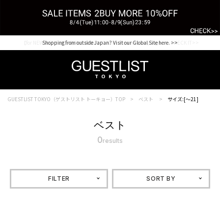
【for NEW MEMBER】新規会員様1000Point Present Campaign CHECK IT>>
Shopping from outside Japan? Visit our Global Site here. >>
GUESTLIST TOKYO（ゲストリスト トーキョー）TOP
ベスト
サイズ:[～21]
ベスト
0
results
FILTER
SORT BY