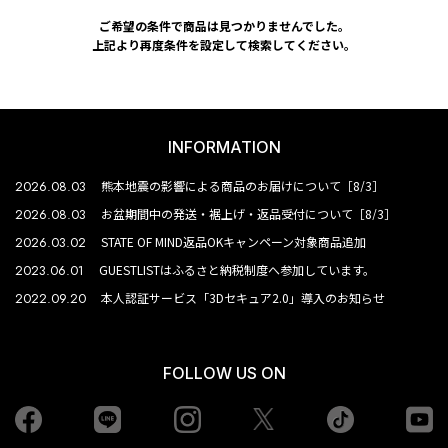
ご希望の条件で商品は見つかりませんでした。
上記より再度条件を設定して検索してください。
INFORMATION
2026.08.03
熊本地震の影響による商品のお届けについて［8/3］
2026.08.03
お盆期間中の発送・裾上げ・返品受付について［8/3］
2026.03.02
STATE OF MIND返品OKキャンペーン対象商品追加
2023.06.01
GUESTLISTはふるさと納税制度へ参加しています。
2022.09.20
本人認証サービス「3Dセキュア2.0」導入のお知らせ
FOLLOW US ON
Facebook
LINE
Instagram
tiktok
yo
Twiiter