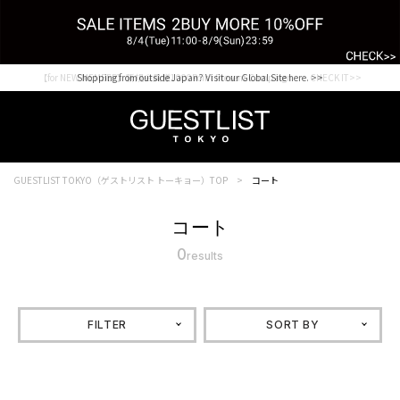
【for NEW MEMBER】新規会員様1000Point Present Campaign CHECK IT>>
Shopping from outside Japan? Visit our Global Site here. >>
GUESTLIST TOKYO（ゲストリスト トーキョー）TOP
コート
コート
0
results
FILTER
SORT BY