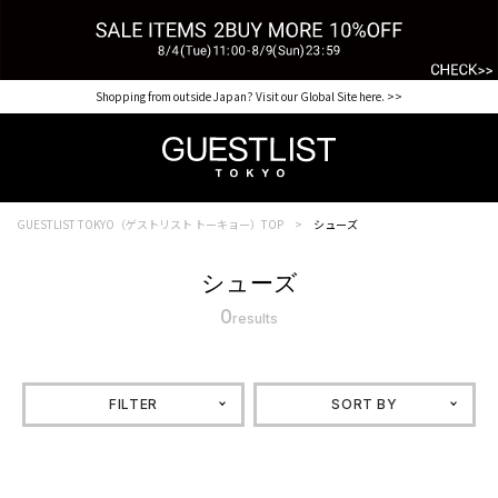
Shopping from outside Japan? Visit our Global Site here. >>
GUESTLIST TOKYO（ゲストリスト トーキョー）TOP
シューズ
シューズ
0
results
FILTER
SORT BY