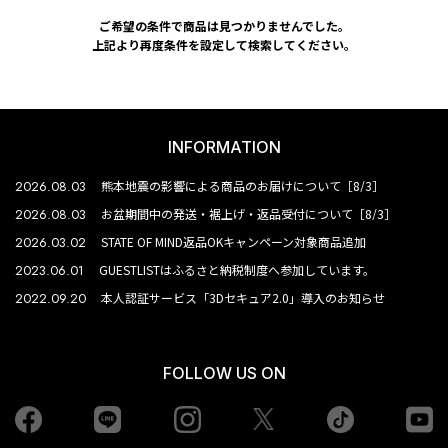
ご希望の条件で商品は見つかりませんでした。
上記より再度条件を設定して検索してください。
INFORMATION
2026.08.03
熊本地震の影響による商品のお届けについて［8/3］
2026.08.03
お盆期間中の発送・裾上げ・返品受付について［8/3］
2026.03.02
STATE OF MIND返品OKキャンペーン対象商品追加
2023.06.01
GUESTLISTはふるさと納税制度へ参加しています。
2022.09.20
本人認証サービス「3Dセキュア2.0」導入のお知らせ
FOLLOW US ON
Facebook
LINE
Instagram
tiktok
yo
Twiiter