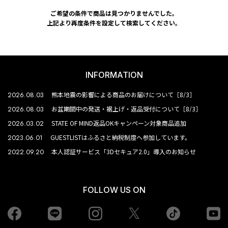
ご希望の条件で商品は見つかりませんでした。
上記より再度条件を設定して検索してください。
INFORMATION
2026.08.03
熊本地震の影響による商品のお届けについて［8/3］
2026.08.03
お盆期間中の発送・裾上げ・返品受付について［8/3］
2026.03.02
STATE OF MIND返品OKキャンペーン対象商品追加
2023.06.01
GUESTLISTはふるさと納税制度へ参加しています。
2022.09.20
本人認証サービス「3Dセキュア2.0」導入のお知らせ
FOLLOW US ON
Facebook
LINE
Instagram
tiktok
yo
Twiiter