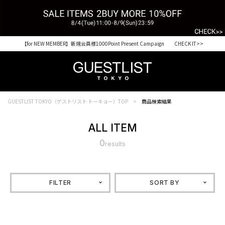
【for NEW MEMBER】新規会員様1000Point Present Campaign CHECK IT>>
Shopping from outside Japan? Visit our Global Site here. >>
GUESTLIST TOKYO（ゲストリスト トーキョー）TOP
商品検索結果
ALL ITEM
0
results
FILTER
SORT BY