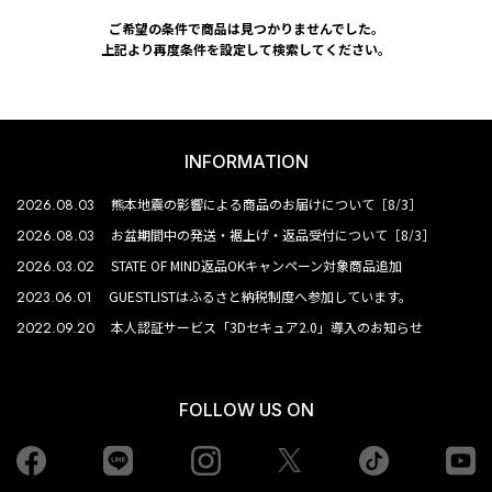
ご希望の条件で商品は見つかりませんでした。
上記より再度条件を設定して検索してください。
INFORMATION
2026.08.03
熊本地震の影響による商品のお届けについて［8/3］
2026.08.03
お盆期間中の発送・裾上げ・返品受付について［8/3］
2026.03.02
STATE OF MIND返品OKキャンペーン対象商品追加
2023.06.01
GUESTLISTはふるさと納税制度へ参加しています。
2022.09.20
本人認証サービス「3Dセキュア2.0」導入のお知らせ
FOLLOW US ON
Facebook
LINE
Instagram
tiktok
yo
Twiiter