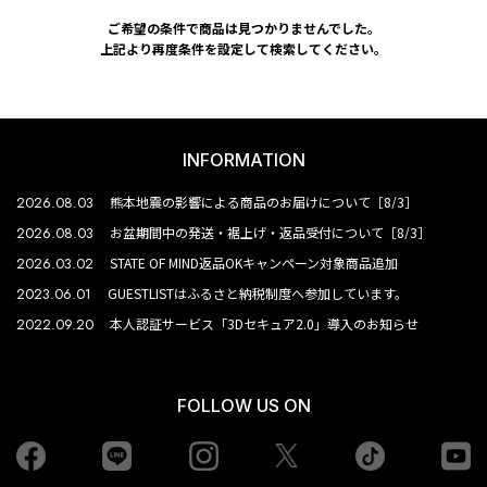
ご希望の条件で商品は見つかりませんでした。
上記より再度条件を設定して検索してください。
INFORMATION
2026.08.03
熊本地震の影響による商品のお届けについて［8/3］
2026.08.03
お盆期間中の発送・裾上げ・返品受付について［8/3］
2026.03.02
STATE OF MIND返品OKキャンペーン対象商品追加
2023.06.01
GUESTLISTはふるさと納税制度へ参加しています。
2022.09.20
本人認証サービス「3Dセキュア2.0」導入のお知らせ
FOLLOW US ON
Facebook
LINE
Instagram
tiktok
yo
Twiiter