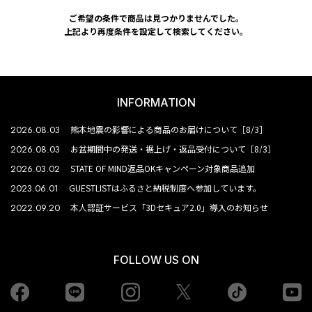
ご希望の条件で商品は見つかりませんでした。
上記より再度条件を設定して検索してください。
INFORMATION
2026.08.03
熊本地震の影響による商品のお届けについて［8/3］
2026.08.03
お盆期間中の発送・裾上げ・返品受付について［8/3］
2026.03.02
STATE OF MIND返品OKキャンペーン対象商品追加
2023.06.01
GUESTLISTはふるさと納税制度へ参加しています。
2022.09.20
本人認証サービス「3Dセキュア2.0」導入のお知らせ
FOLLOW US ON
Facebook
LINE
Instagram
tiktok
yo
Twiiter