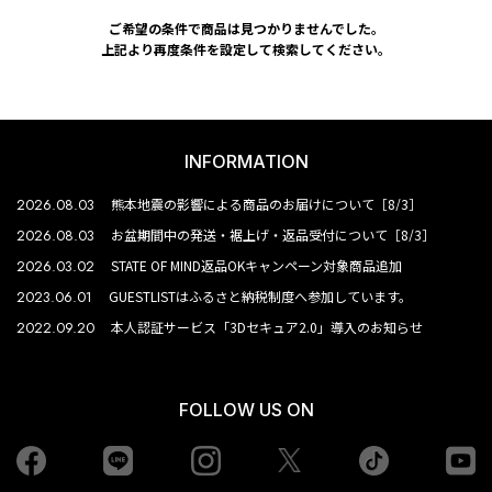
ご希望の条件で商品は見つかりませんでした。
上記より再度条件を設定して検索してください。
INFORMATION
2026.08.03
熊本地震の影響による商品のお届けについて［8/3］
2026.08.03
お盆期間中の発送・裾上げ・返品受付について［8/3］
2026.03.02
STATE OF MIND返品OKキャンペーン対象商品追加
2023.06.01
GUESTLISTはふるさと納税制度へ参加しています。
2022.09.20
本人認証サービス「3Dセキュア2.0」導入のお知らせ
FOLLOW US ON
Facebook
LINE
Instagram
tiktok
yo
Twiiter