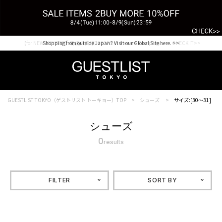
【for NEW MEMBER】新規会員様1000Point Present Campaign CHECK IT>>
Shopping from outside Japan? Visit our Global Site here. >>
GUESTLIST TOKYO（ゲストリスト トーキョー）TOP
シューズ
サイズ:[30～31]
シューズ
0
results
FILTER
SORT BY