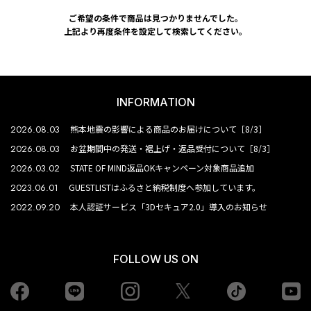
ご希望の条件で商品は見つかりませんでした。
上記より再度条件を設定して検索してください。
INFORMATION
2026.08.03
熊本地震の影響による商品のお届けについて［8/3］
2026.08.03
お盆期間中の発送・裾上げ・返品受付について［8/3］
2026.03.02
STATE OF MIND返品OKキャンペーン対象商品追加
2023.06.01
GUESTLISTはふるさと納税制度へ参加しています。
2022.09.20
本人認証サービス「3Dセキュア2.0」導入のお知らせ
FOLLOW US ON
Facebook
LINE
Instagram
tiktok
yo
Twiiter