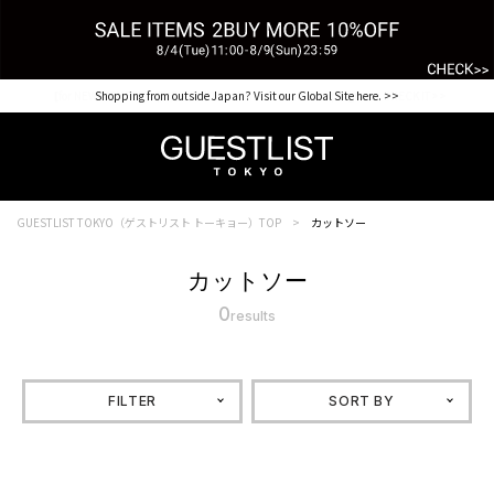
【for NEW MEMBER】新規会員様1000Point Present Campaign CHECK IT>>
Shopping from outside Japan? Visit our Global Site here. >>
GUESTLIST TOKYO（ゲストリスト トーキョー）TOP
カットソー
カットソー
0
results
FILTER
SORT BY