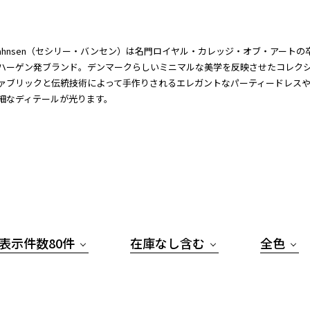
ie Bahnsen（セシリー・バンセン）は名門ロイヤル・カレッジ・オブ・アートの卒業
ハーゲン発ブランド。デンマークらしいミニマルな美学を反映させたコレク
ァブリックと伝統技術によって手作りされるエレガントなパーティードレス
細なディテールが光ります。
表示件数80件
在庫なし含む
全色