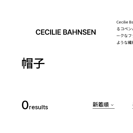
Cecil
るコペン
ークなフ
ような繊
帽子
0
新着順
results