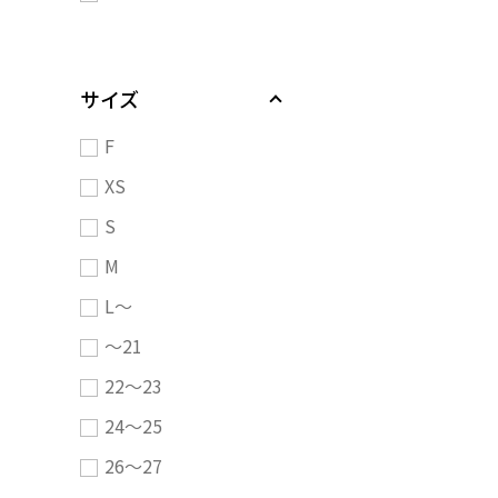
サイズ
F
XS
S
M
L～
～21
22～23
24～25
26～27