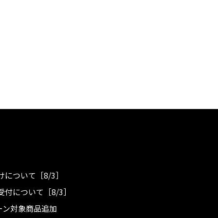
について［8/3］
付について［8/3］
ンペーン対象商品追加