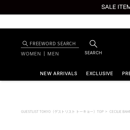
SEARCH
WOMEN
MEN
NEW ARRIVALS
EXCLUSIVE
PR
GUESTLIST TOKYO（ゲストリスト トーキョー）TOP
CECILIE 