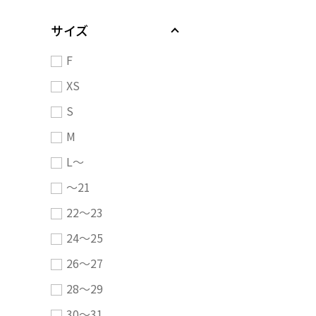
サイズ
F
XS
S
M
L～
～21
22～23
24～25
26～27
28～29
30～31