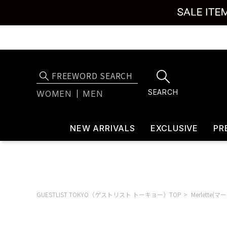
SEARCH
WOMEN
MEN
NEW ARRIVALS
EXCLUSIVE
PR
GUESTLIST TOKYO（ゲストリスト トーキョー）TOP
Merlette(