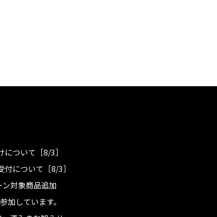
について［8/3］
付について［8/3］
ンペーン対象商品追加
度へ参加しています。