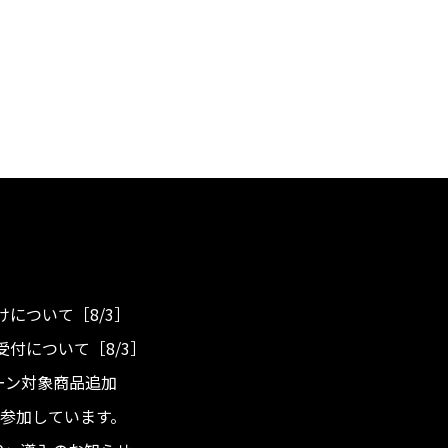
について［8/3］
付について［8/3］
ンペーン対象商品追加
度へ参加しています。