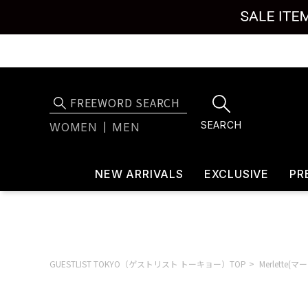
SEARCH
WOMEN
MEN
NEW ARRIVALS
EXCLUSIVE
PR
GUESTLIST TOKYO（ゲストリスト トーキョー）TOP
Merlette(