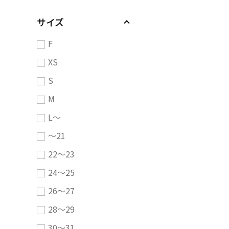
サイズ
F
XS
S
M
L～
～21
22～23
24～25
26～27
28～29
30～31