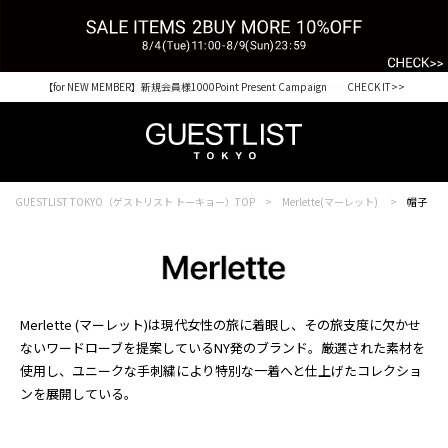
【for NEW MEMBER】新規会員様1000Point Present Campaign CHECK IT>>
Shopping from outside Japan? Visit our Global Site here. >>
GUESTLIST TOKYO（ゲストリスト トーキョー）TOP
Merlette(マーレット)
帽子
Merlette (マーレット)は現代女性の旅に着眼し、その旅支度に欠かせ
ないワードローブを提案しているNY発のブランド。厳選された素材を
使用し、ユニークな手刺繍により特別な一着へと仕上げたコレクショ
ンを展開している。