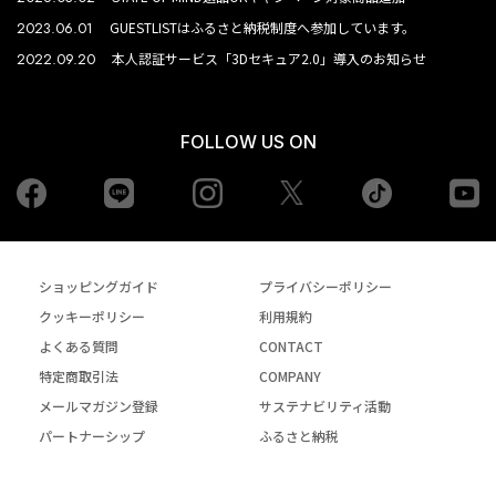
2023.06.01
GUESTLISTはふるさと納税制度へ参加しています。
2022.09.20
本人認証サービス「3Dセキュア2.0」導入のお知らせ
FOLLOW US ON
Facebook
LINE
Instagram
tiktok
yo
Twiiter
ショッピングガイド
プライバシーポリシー
クッキーポリシー
利用規約
よくある質問
CONTACT
特定商取引法
COMPANY
メールマガジン登録
サステナビリティ活動
パートナーシップ
ふるさと納税