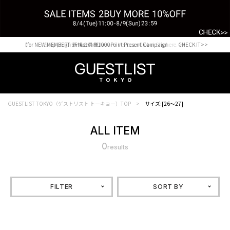
【for NEW MEMBER】新規会員様1000Point Present Campaign CHECK IT>>
Shopping from outside Japan? Visit our Global Site here. >>
GUESTLIST TOKYO（ゲストリスト トーキョー）TOP
サイズ:[26～27]
ALL ITEM
0
results
FILTER
SORT BY