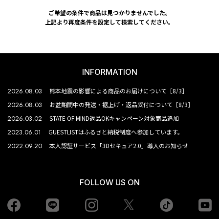
ご希望の条件で商品は見つかりませんでした。
上記より再度条件を設定して検索してください。
INFORMATION
2026.08.03
熊本地震の影響による商品のお届けについて［8/3］
2026.08.03
お盆期間中の発送・裾上げ・返品受付について［8/3］
2026.03.02
STATE OF MIND返品OKキャンペーン対象商品追加
2023.06.01
GUESTLISTはふるさと納税制度へ参加しています。
2022.09.20
本人認証サービス「3Dセキュア2.0」導入のお知らせ
FOLLOW US ON
Facebook
LINE
Instagram
tiktok
yo
Twiiter