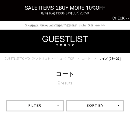
Shopping from outside Japan? Visit our Global Site here. >>
税込33,000円以上ご購入で送料無料 CHECK IT>>
GUESTLIST TOKYO（ゲストリスト トーキョー）TOP
コート
サイズ:[26～27]
コート
0
results
FILTER
SORT BY