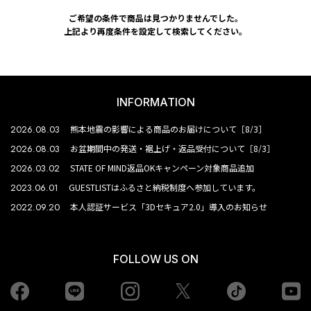
ご希望の条件で商品は見つかりませんでした。
上記より再度条件を設定して検索してください。
INFORMATION
2026.08.03
熊本地震の影響による商品のお届けについて［8/3］
2026.08.03
お盆期間中の発送・裾上げ・返品受付について［8/3］
2026.03.02
STATE OF MIND返品OKキャンペーン対象商品追加
2023.06.01
GUESTLISTはふるさと納税制度へ参加しています。
2022.09.20
本人認証サービス「3Dセキュア2.0」導入のお知らせ
FOLLOW US ON
Facebook
LINE
Instagram
tiktok
yo
Twiiter