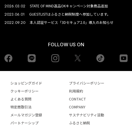
2026.03.02
STATE OF MIND返品OKキャンペーン対象商品追加
2023.06.01
GUESTLISTはふるさと納税制度へ参加しています。
2022.09.20
本人認証サービス「3Dセキュア2.0」導入のお知らせ
FOLLOW US ON
Facebook
LINE
Instagram
tiktok
yo
Twiiter
ショッピングガイド
プライバシーポリシー
クッキーポリシー
利用規約
よくある質問
CONTACT
特定商取引法
COMPANY
メールマガジン登録
サステナビリティ活動
パートナーシップ
ふるさと納税