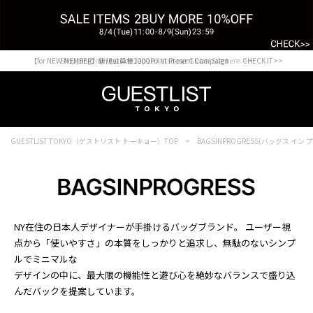
【for NEW MEMBER】新規会員様1000Point Present Campaign CHECK IT>>
Shopping from outside Japan? Visit our Global Site here. >>
GUESTLIST TOKYO（ゲストリスト トーキョー）TOP
BAGSINPROGRESS(バッグス イン
NY在住の日本人デザイナーが手掛けるバッグブランド。 ユーザー視
点から「使いやすさ」の本質をしっかりと追求し、無駄のないシンプ
ルでミニマルな
デザインの中に、最大限の機能性と遊び心を絶妙なバランスで盛り込
んだバックを提案しています。