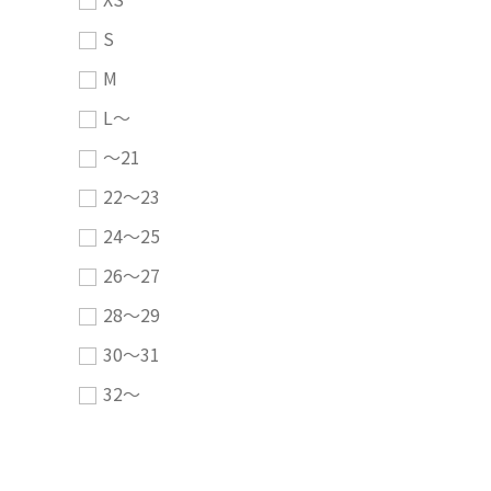
S
M
L～
～21
22～23
24～25
26～27
28～29
30～31
32～