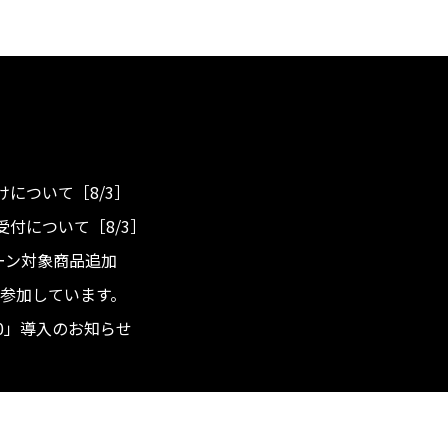
について［8/3］
付について［8/3］
ンペーン対象商品追加
度へ参加しています。
.0」導入のお知らせ