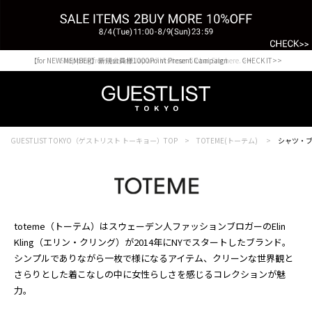
【for NEW MEMBER】新規会員様1000Point Present Campaign CHECK IT>>
Shopping from outside Japan? Visit our Global Site here. >>
GUESTLIST TOKYO（ゲストリスト トーキョー）TOP
TOTEME(トーテム)
シャツ・
toteme（トーテム）はスウェーデン人ファッションブロガーのElin
Kling（エリン・クリング）が2014年にNYでスタートしたブランド。
シンプルでありながら一枚で様になるアイテム、クリーンな世界観と
さらりとした着こなしの中に女性らしさを感じるコレクションが魅
力。