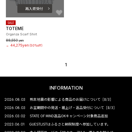
再入荷受付
お気に入り
SALE
TOTEME
Organza Scarf Shirt
88,550
yen
44,275yen
→
(50%off)
1
INFORMATION
2026.08.03
熊本地震の影響による商品のお届けについて［8/3］
2026.08.03
お盆期間中の発送・裾上げ・返品受付について［8/3］
2026.03.02
STATE OF MIND返品OKキャンペーン対象商品追加
2023.06.01
GUESTLISTはふるさと納税制度へ参加しています。