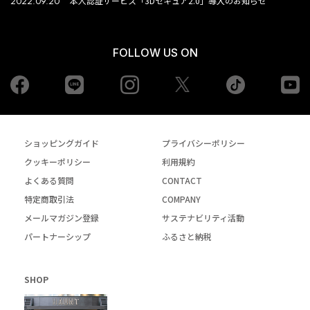
2022.09.20
本人認証サービス「3Dセキュア2.0」導入のお知らせ
FOLLOW US ON
Facebook
LINE
Instagram
tiktok
yo
Twiiter
ショッピングガイド
プライバシーポリシー
クッキーポリシー
利用規約
よくある質問
CONTACT
特定商取引法
COMPANY
メールマガジン登録
サステナビリティ活動
パートナーシップ
ふるさと納税
SHOP