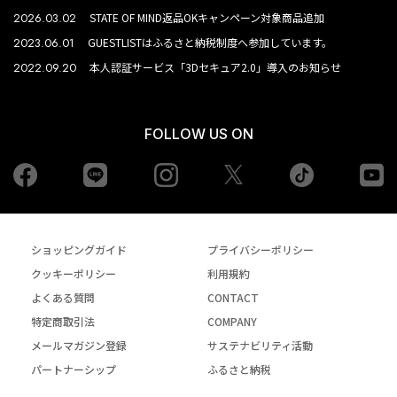
2026.03.02
STATE OF MIND返品OKキャンペーン対象商品追加
2023.06.01
GUESTLISTはふるさと納税制度へ参加しています。
2022.09.20
本人認証サービス「3Dセキュア2.0」導入のお知らせ
FOLLOW US ON
Facebook
LINE
Instagram
tiktok
yo
Twiiter
ショッピングガイド
プライバシーポリシー
クッキーポリシー
利用規約
よくある質問
CONTACT
特定商取引法
COMPANY
メールマガジン登録
サステナビリティ活動
パートナーシップ
ふるさと納税