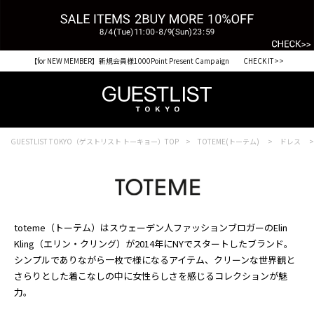
【for NEW MEMBER】新規会員様1000Point Present Campaign CHECK IT>>
GUESTLIST TOKYO（ゲストリスト トーキョー）TOP
TOTEME(トーテム)
ドレス
toteme（トーテム）はスウェーデン人ファッションブロガーのElin
Kling（エリン・クリング）が2014年にNYでスタートしたブランド。
シンプルでありながら一枚で様になるアイテム、クリーンな世界観と
さらりとした着こなしの中に女性らしさを感じるコレクションが魅
力。