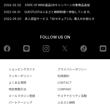
2026.03.02
STATE OF MIND返品OKキャンペーン対象商品追加
2023.06.01
GUESTLISTはふるさと納税制度へ参加しています。
2022.09.20
本人認証サービス「3Dセキュア2.0」導入のお知らせ
FOLLOW US ON
Facebook
LINE
Instagram
tiktok
yo
Twiiter
ショッピングガイド
プライバシーポリシー
クッキーポリシー
利用規約
よくある質問
CONTACT
特定商取引法
COMPANY
メールマガジン登録
サステナビリティ活動
パートナーシップ
ふるさと納税