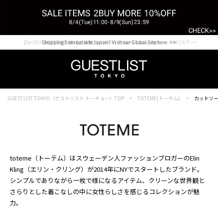
【for NEW MEMBER】新規会員様1000Point Present Campaign CHECK IT>>
Shopping from outside Japan? Visit our Global Site here. >>
GUESTLIST TOKYO（ゲストリスト トーキョー）TOP
TOTEME(トーテム)
カットソ
toteme（トーテム）はスウェーデン人ファッションブロガーのElin
Kling（エリン・クリング）が2014年にNYでスタートしたブランド。
シンプルでありながら一枚で様になるアイテム、クリーンな世界観と
さらりとした着こなしの中に女性らしさを感じるコレクションが魅
力。