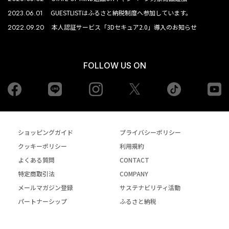
2023.06.01
GUESTLISTはふるさと納税制度へ参加しています。
2022.09.20
本人認証サービス「3Dセキュア2.0」導入のお知らせ
FOLLOW US ON
Facebook
LINE
Instagram
tiktok
yo
Twiiter
ショッピングガイド
プライバシーポリシー
クッキーポリシー
利用規約
よくある質問
CONTACT
特定商取引法
COMPANY
メールマガジン登録
サステナビリティ活動
パートナーシップ
ふるさと納税