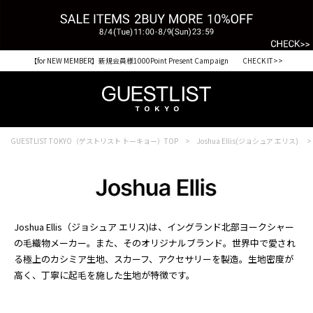
【for NEW MEMBER】新規会員様1000Point Present Campaign CHECK IT>>
GUESTLIST TOKYO（ゲストリスト トーキョー）TOP
Joshua Ellis(ジョシュア エリス)
Joshua Ellis（ジョシュア エリス)は、イングランド北部ヨークシャー
の毛織物メーカー。また、そのオリジナルブランド。世界中で愛され
る極上のカシミア生地、スカーフ、アクセサリーを製造。生地密度が
高く、丁寧に起毛を施した生地が特徴です。