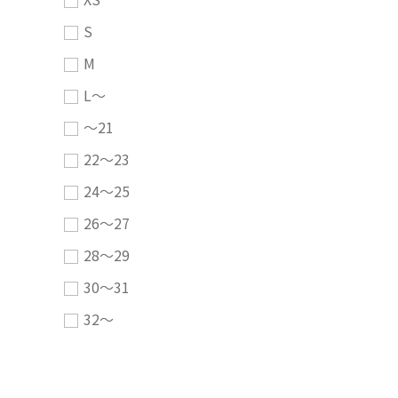
S
M
L～
～21
22～23
24～25
26～27
28～29
30～31
32～