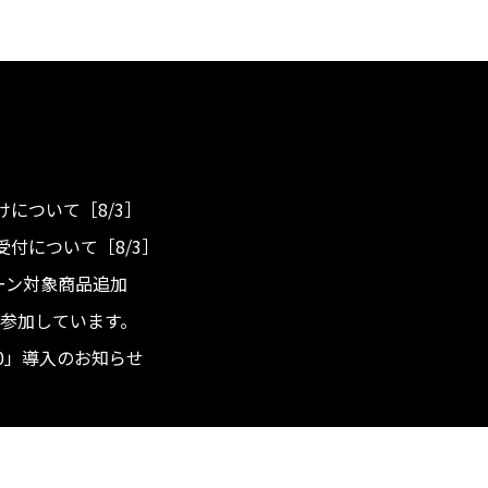
について［8/3］
付について［8/3］
ンペーン対象商品追加
度へ参加しています。
.0」導入のお知らせ