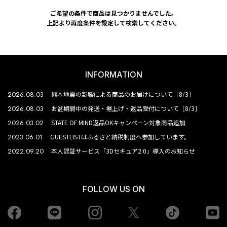
ご希望の条件で商品は見つかりませんでした。
上記より再度条件を設定して検索してください。
INFORMATION
2026.08.03
熊本地震の影響による商品のお届けについて［8/3］
2026.08.03
お盆期間中の発送・裾上げ・返品受付について［8/3］
2026.03.02
STATE OF MIND返品OKキャンペーン対象商品追加
2023.06.01
GUESTLISTはふるさと納税制度へ参加しています。
2022.09.20
本人認証サービス「3Dセキュア2.0」導入のお知らせ
FOLLOW US ON
Facebook
LINE
Instagram
tiktok
yo
Twiiter