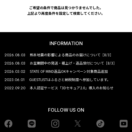
ご希望の条件で商品は見つかりませんでした。
上記より再度条件を設定して検索してください。
INFORMATION
2026.08.03
熊本地震の影響による商品のお届けについて［8/3］
2026.08.03
お盆期間中の発送・裾上げ・返品受付について［8/3］
2026.03.02
STATE OF MIND返品OKキャンペーン対象商品追加
2023.06.01
GUESTLISTはふるさと納税制度へ参加しています。
2022.09.20
本人認証サービス「3Dセキュア2.0」導入のお知らせ
FOLLOW US ON
Facebook
LINE
Instagram
tiktok
yo
Twiiter