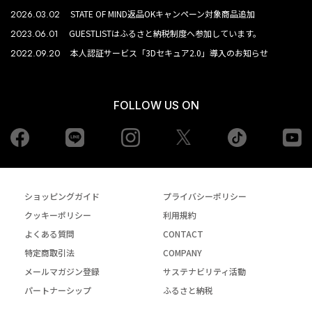
2026.03.02
STATE OF MIND返品OKキャンペーン対象商品追加
2023.06.01
GUESTLISTはふるさと納税制度へ参加しています。
2022.09.20
本人認証サービス「3Dセキュア2.0」導入のお知らせ
FOLLOW US ON
Facebook
LINE
Instagram
tiktok
yo
Twiiter
ショッピングガイド
プライバシーポリシー
クッキーポリシー
利用規約
よくある質問
CONTACT
特定商取引法
COMPANY
メールマガジン登録
サステナビリティ活動
パートナーシップ
ふるさと納税