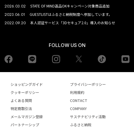
2026.03.02
STATE OF MIND返品OKキャンペーン対象商品追加
2023.06.01
GUESTLISTはふるさと納税制度へ参加しています。
2022.09.20
本人認証サービス「3Dセキュア2.0」導入のお知らせ
FOLLOW US ON
Facebook
LINE
Instagram
tiktok
yo
Twiiter
ショッピングガイド
プライバシーポリシー
クッキーポリシー
利用規約
よくある質問
CONTACT
特定商取引法
COMPANY
メールマガジン登録
サステナビリティ活動
パートナーシップ
ふるさと納税