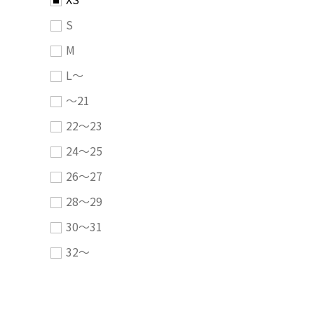
S
M
L～
～21
22～23
24～25
26～27
28～29
30～31
32～