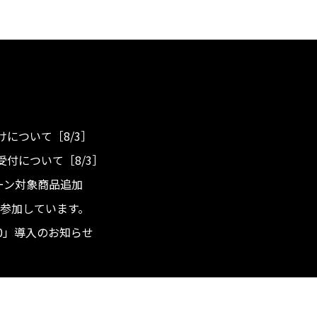
について［8/3］
付について［8/3］
ンペーン対象商品追加
度へ参加しています。
.0」導入のお知らせ