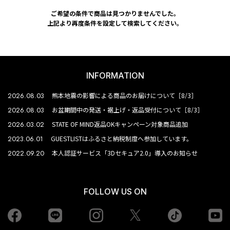
ご希望の条件で商品は見つかりませんでした。
上記より再度条件を設定して検索してください。
INFORMATION
2026.08.03
熊本地震の影響による商品のお届けについて［8/3］
2026.08.03
お盆期間中の発送・裾上げ・返品受付について［8/3］
2026.03.02
STATE OF MIND返品OKキャンペーン対象商品追加
2023.06.01
GUESTLISTはふるさと納税制度へ参加しています。
2022.09.20
本人認証サービス「3Dセキュア2.0」導入のお知らせ
FOLLOW US ON
Facebook
LINE
Instagram
tiktok
yo
Twiiter