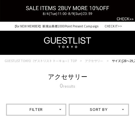
【for NEW MEMBER】新規会員様1000Point Present Campaign CHECK IT>>
Shopping from outside Japan? Visit our Global Site here. >>
GUESTLIST TOKYO（ゲストリスト トーキョー）TOP
アクセサリー
サイズ:[28～29,2
アクセサリー
0
results
FILTER
SORT BY