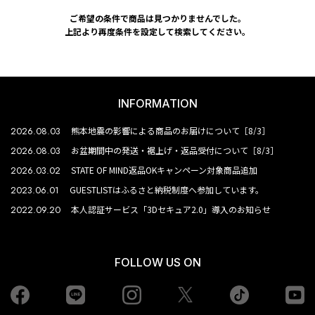
ご希望の条件で商品は見つかりませんでした。
上記より再度条件を設定して検索してください。
INFORMATION
2026.08.03
熊本地震の影響による商品のお届けについて［8/3］
2026.08.03
お盆期間中の発送・裾上げ・返品受付について［8/3］
2026.03.02
STATE OF MIND返品OKキャンペーン対象商品追加
2023.06.01
GUESTLISTはふるさと納税制度へ参加しています。
2022.09.20
本人認証サービス「3Dセキュア2.0」導入のお知らせ
FOLLOW US ON
Facebook
LINE
Instagram
tiktok
yo
Twiiter