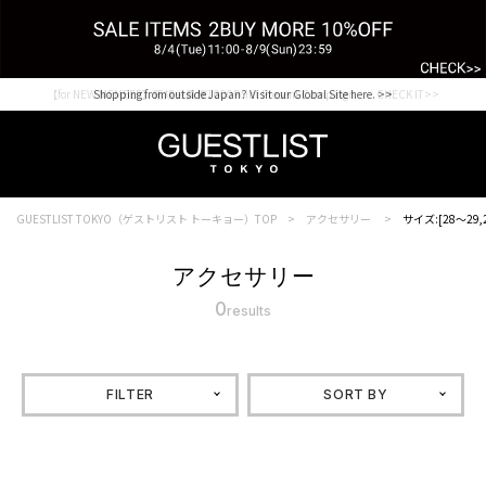
【for NEW MEMBER】新規会員様1000Point Present Campaign CHECK IT>>
Shopping from outside Japan? Visit our Global Site here. >>
GUESTLIST TOKYO（ゲストリスト トーキョー）TOP
アクセサリー
サイズ:[28～29,2
アクセサリー
0
results
FILTER
SORT BY