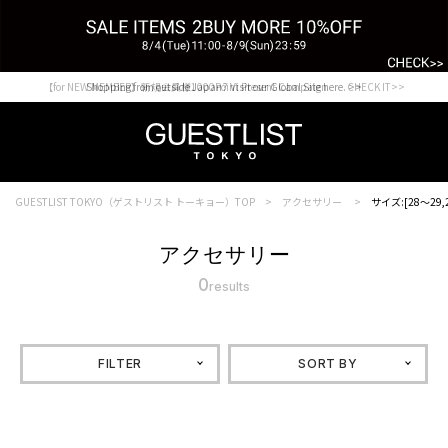
【for NEW MEMBER】新規会員様1000Point Present Campaign CHECK IT>>
Shopping from outside Japan? Visit our Global Site here. >>
GUESTLIST TOKYO（ゲストリスト トーキョー）TOP
アクセサリー
サイズ:[28～29,2
アクセサリー
0
results
FILTER
SORT BY