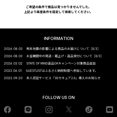
ご希望の条件で商品は見つかりませんでした。
上記より再度条件を設定して検索してください。
INFORMATION
2026.08.03
熊本地震の影響による商品のお届けについて［8/3］
2026.08.03
お盆期間中の発送・裾上げ・返品受付について［8/3］
2026.03.02
STATE OF MIND返品OKキャンペーン対象商品追加
2023.06.01
GUESTLISTはふるさと納税制度へ参加しています。
2022.09.20
本人認証サービス「3Dセキュア2.0」導入のお知らせ
FOLLOW US ON
Facebook
LINE
Instagram
tiktok
yo
Twiiter