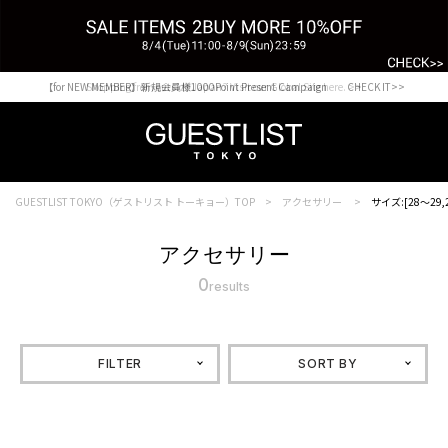
【for NEW MEMBER】新規会員様1000Point Present Campaign CHECK IT>>
Shopping from outside Japan? Visit our Global Site here. >>
GUESTLIST TOKYO（ゲストリスト トーキョー）TOP
アクセサリー
サイズ:[28～29,
アクセサリー
0
results
FILTER
SORT BY