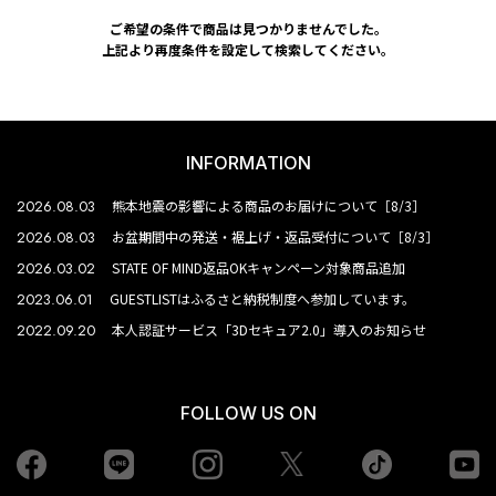
ご希望の条件で商品は見つかりませんでした。
上記より再度条件を設定して検索してください。
INFORMATION
2026.08.03
熊本地震の影響による商品のお届けについて［8/3］
2026.08.03
お盆期間中の発送・裾上げ・返品受付について［8/3］
2026.03.02
STATE OF MIND返品OKキャンペーン対象商品追加
2023.06.01
GUESTLISTはふるさと納税制度へ参加しています。
2022.09.20
本人認証サービス「3Dセキュア2.0」導入のお知らせ
FOLLOW US ON
Facebook
LINE
Instagram
tiktok
yo
Twiiter