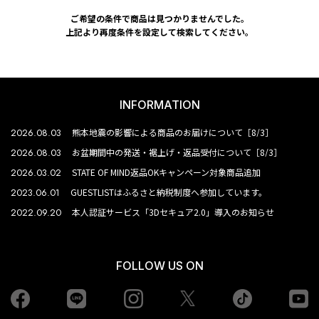
ご希望の条件で商品は見つかりませんでした。
上記より再度条件を設定して検索してください。
INFORMATION
2026.08.03
熊本地震の影響による商品のお届けについて［8/3］
2026.08.03
お盆期間中の発送・裾上げ・返品受付について［8/3］
2026.03.02
STATE OF MIND返品OKキャンペーン対象商品追加
2023.06.01
GUESTLISTはふるさと納税制度へ参加しています。
2022.09.20
本人認証サービス「3Dセキュア2.0」導入のお知らせ
FOLLOW US ON
Facebook
LINE
Instagram
tiktok
yo
Twiiter