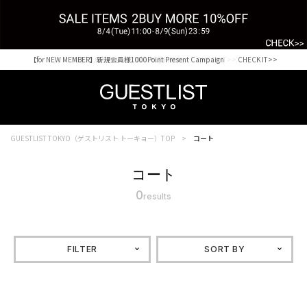
【for NEW MEMBER】新規会員様1000Point Present Campaign CHECK IT>>
税込33,000円以上ご購入で送料無料 CHECK IT>>
GUESTLIST TOKYO（ゲストリスト トーキョー）TOP
コート
コート
0
results
FILTER
SORT BY