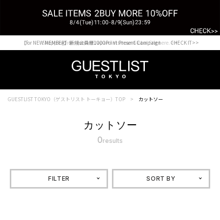
【for NEW MEMBER】新規会員様1000Point Present Campaign CHECK IT>>
Shopping from outside Japan? Visit our Global Site here. >>
GUESTLIST TOKYO（ゲストリスト トーキョー）TOP
カットソー
カットソー
0
results
FILTER
SORT BY