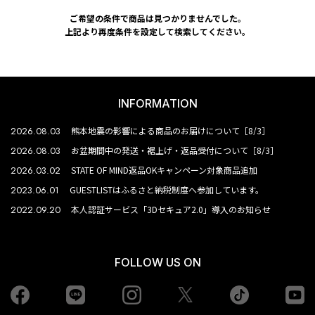
ご希望の条件で商品は見つかりませんでした。
上記より再度条件を設定して検索してください。
INFORMATION
2026.08.03
熊本地震の影響による商品のお届けについて［8/3］
2026.08.03
お盆期間中の発送・裾上げ・返品受付について［8/3］
2026.03.02
STATE OF MIND返品OKキャンペーン対象商品追加
2023.06.01
GUESTLISTはふるさと納税制度へ参加しています。
2022.09.20
本人認証サービス「3Dセキュア2.0」導入のお知らせ
FOLLOW US ON
Facebook
LINE
Instagram
tiktok
yo
Twiiter