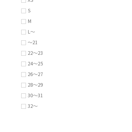
S
M
L～
～21
22～23
24～25
26～27
28～29
30～31
32～