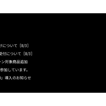
について［8/3］
付について［8/3］
ンペーン対象商品追加
度へ参加しています。
.0」導入のお知らせ