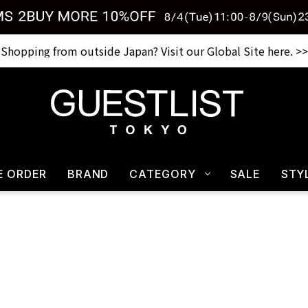
Shopping from outside Japan? Visit our Global Site here. >>
税込33,000円以上ご購入で送料無料 CHECK IT>>
E ORDER
BRAND
CATEGORY
SALE
STY