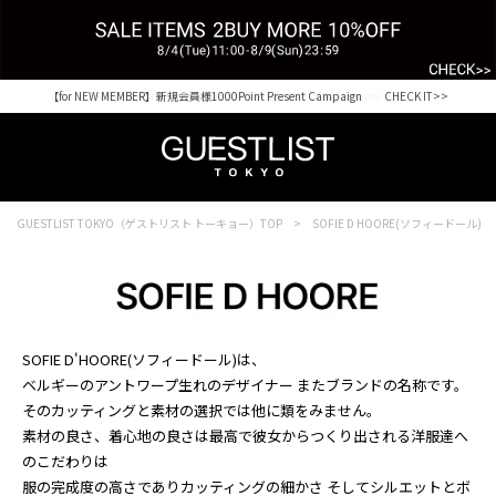
【for NEW MEMBER】新規会員様1000Point Present Campaign CHECK IT>>
Shopping from outside Japan? Visit our Global Site here. >>
GUESTLIST TOKYO（ゲストリスト トーキョー）TOP
SOFIE D HOORE(ソフィードール)
SOFIE D'HOORE(ソフィードール)は、
ベルギーのアントワープ生れのデザイナー またブランドの名称です。
そのカッティングと素材の選択では他に類をみません。
素材の良さ、着心地の良さは最高で彼女からつくり出される洋服達へ
のこだわりは
服の完成度の高さでありカッティングの細かさ そしてシルエットとボ