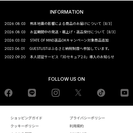
INFORMATION
2026.08.03
熊本地震の影響による商品のお届けについて［8/3］
2026.08.03
お盆期間中の発送・裾上げ・返品受付について［8/3］
2026.03.02
STATE OF MIND返品OKキャンペーン対象商品追加
2023.06.01
GUESTLISTはふるさと納税制度へ参加しています。
2022.09.20
本人認証サービス「3Dセキュア2.0」導入のお知らせ
FOLLOW US ON
Facebook
LINE
Instagram
tiktok
yo
Twiiter
ショッピングガイド
プライバシーポリシー
クッキーポリシー
利用規約